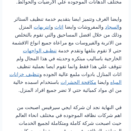
مختلف الدهانات الموجوده علي الارضيات والحوائط.
وايضا الغرف وتتميز ايضا بتقديم خدمة تنظيف الستائر
و
السجاد
والمفروشات وايضا
اثاث
و
انتريهات
المنزل
وذلك من خلال افضل المساحيق والتي تقوم بالتخلص
من الاتربة والفيروسات مع مراعاة جميع انواع الاقشمة
حتي لا تقوم بتلفها وتقدم خدمة
تنظيف الواجهات
الخارجية باساليب مبتكره وحديثه في هذا المجال ولم
تتوقف علي هذا فقط وانما تقوم ايصا بعملية تنظيف
اثاث المنازل بادوات ملمع عالية الجوده و
تنظيف خزانات
المياه
وايضا
مكافحة الحشرات
باستخدام اسمده خالية
من اي مواد كميائية حتي لا تضر جميع افراد المنزل.
في النهاية نجد ان شركة ايجي سيرفيس اصبحت من
اهم شركات نظافه الموجوده في مختلف انحاء العالم
حيث اصبحت شركة كاملة ومتكاملة لجميع الخدمات
المتعلقة بالنظافة وفي مده قصيره شغلت محركات