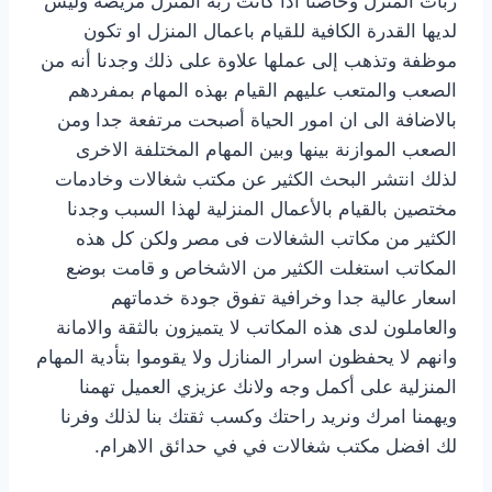
ربات المنزل وخاصتا اذا كانت ربة المنزل مريضة وليس
لديها القدرة الكافية للقيام باعمال المنزل او تكون
موظفة وتذهب إلى عملها علاوة على ذلك وجدنا أنه من
الصعب والمتعب عليهم القيام بهذه المهام بمفردهم
بالاضافة الى ان امور الحياة أصبحت مرتفعة جدا ومن
الصعب الموازنة بينها وبين المهام المختلفة الاخرى
لذلك انتشر البحث الكثير عن مكتب شغالات وخادمات
مختصين بالقيام بالأعمال المنزلية لهذا السبب وجدنا
الكثير من مكاتب الشغالات فى مصر ولكن كل هذه
المكاتب استغلت الكثير من الاشخاص و قامت بوضع
اسعار عالية جدا وخرافية تفوق جودة خدماتهم
والعاملون لدى هذه المكاتب لا يتميزون بالثقة والامانة
وانهم لا يحفظون اسرار المنازل ولا يقوموا بتأدية المهام
المنزلية على أكمل وجه ولانك عزيزي العميل تهمنا
ويهمنا امرك ونريد راحتك وكسب ثقتك بنا لذلك وفرنا
لك افضل مكتب شغالات في في حدائق الاهرام.