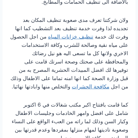
بالاضافة الى تنظيف الحمامات والمطابخ.
ولان شركتنا تعرف مدى صعوبة تنظيف المكان بعد
تجديده لذا وفرت خدمة تنظيف بعد التشطيب كما انها
وفرت لك خدمة
تنظيف خزانات المياه
من اجل الحصول
على مياه نقية وصالحة للشرب وكافة الاستخدامات
الاخري ولانها كل ما تسعى اليه هو نيل رضائك
والمحافظة على صحتك وصحة اسرتك قامت على
توفيرها لك افضل المبيدات الحشرية المصرح به من
قبل وزارة الصحة كما انها امنه تماما على الاطفال وذلك
من اجل
مكافحة الحشرات
والتخلص منها وابادتها نهائيا.
كما قامت بافتتاح اكبر مكتب شغالات في 6 اكتوبر
شامل على افضل وامهر الخادمات وجليسات الاطفال
وكبار السن وذلك لما راته من العبء الواقع على النساء
وصعوبة تاديتها لمهام منزلها بمفردها وعدم قدرتها بين
الموازنة بين كافة الامور وبعضها.