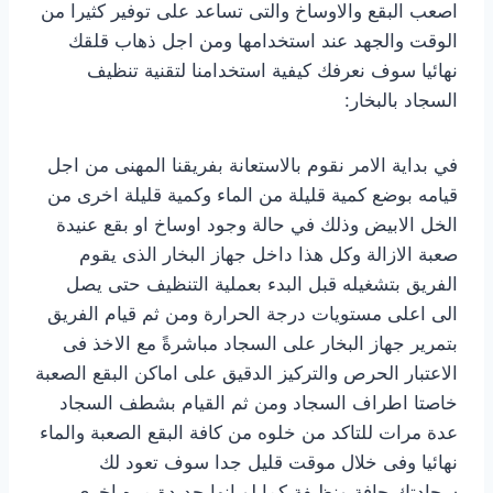
اصعب البقع والاوساخ والتى تساعد على توفير كثيرا من
الوقت والجهد عند استخدامها ومن اجل ذهاب قلقك
نهائيا سوف نعرفك كيفية استخدامنا لتقنية تنظيف
السجاد بالبخار:
في بداية الامر نقوم بالاستعانة بفريقنا المهنى من اجل
قيامه بوضع كمية قليلة من الماء وكمية قليلة اخرى من
الخل الابيض وذلك في حالة وجود اوساخ او بقع عنيدة
صعبة الازالة وكل هذا داخل جهاز البخار الذى يقوم
الفريق بتشغيله قبل البدء بعملية التنظيف حتى يصل
الى اعلى مستويات درجة الحرارة ومن ثم قيام الفريق
بتمرير جهاز البخار على السجاد مباشرةً مع الاخذ فى
الاعتبار الحرص والتركيز الدقيق على اماكن البقع الصعبة
خاصتا اطراف السجاد ومن ثم القيام بشطف السجاد
عدة مرات للتاكد من خلوه من كافة البقع الصعبة والماء
نهائيا وفى خلال موقت قليل جدا سوف تعود لك
سجادتك جافة ونظيفة كما لو انها جديدة مره اخرى .